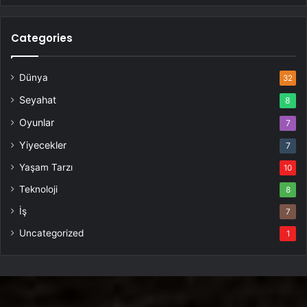
Categories
Dünya
32
Seyahat
8
Oyunlar
7
Yiyecekler
7
Yaşam Tarzı
10
Teknoloji
8
İş
7
Uncategorized
1