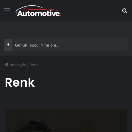
Menü
Ar
Günün ipucu: Yine o adam
Anasayfa
/
Renk
Renk