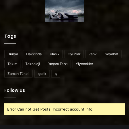
Tags
Dünya
Hakkında
Klasik
Oyunlar
Renk
Seyahat
Takım
Teknoloji
Yaşam Tarzı
Yiyecekler
Zaman Tüneli
İçerik
İş
Follow us
Error Can not Get Posts, Incorrect account info.