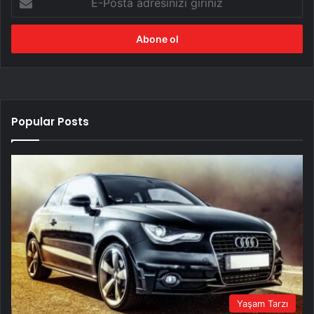
Posta
adresinizi
giriniz
Popular Posts
Yaşam Tarzı