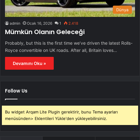
Dünya
admin
Ocak 16, 2026
1
2.418
Mümkün Olanın Geleceği
Probably, but this is the first time we’ve driven the latest Rolls-
Royce convertible on UK roads. After all, Britain loves…
Devamını Oku »
Follow Us
Bu widget Arqam Lite Plugin gerektirir, bunu Tema ayarları
menüsünden> Eklentileri Yükle'den yükleyebilirsiniz.