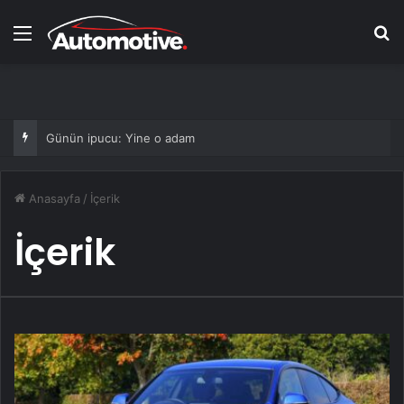
Menü
Ar
Günün ipucu: Yine o adam
Anasayfa
/
İçerik
İçerik