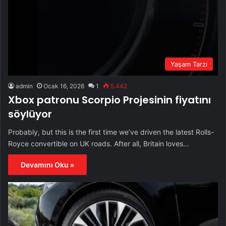
Yaşam Tarzı
admin
Ocak 16, 2026
1
5.442
Xbox patronu Scorpio Projesinin fiyatını
söylüyor
Probably, but this is the first time we’ve driven the latest Rolls-
Royce convertible on UK roads. After all, Britain loves…
Devamını Oku »