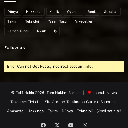
Dünya
Hakkında
Klasik
Oyunlar
Renk
Seyahat
Takım
Teknoloji
Yaşam Tarzı
Yiyecekler
Zaman Tüneli
İçerik
İş
Follow us
Error Can not Get Posts, Incorrect account info.
© Telif Hakkı 2026, Tüm Hakları Saklıdır |
Jannah News
Tasarımcı TieLabs
|
SiteGround
Tarafından Gururla Barındırılır
Anasayfa
Hakkında
Takım
Dünya
Teknoloji
Şimdi satın al!
Facebook
X
YouTube
Instagram