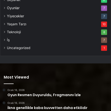
Oyunlar
7
Yiyecekler
7
Yaşam Tarzı
10
Teknoloji
8
İş
7
Uncategorized
1
Most Viewed
Ocak 16, 2026
Oyun Resmen Duyuruldu, Fragmanını İzle
Ocak 16, 2026
İkna genellikle kaba kuvvetten daha etkilidir