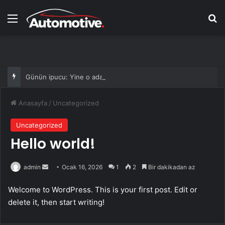
Menü
Ar
Günün ipucu: Yine o adam
Anasayfa
/
Uncategorized
Uncategorized
Hello world!
Bir
admin
Ocak 16, 2026
1
2
Bir dakikadan az
e-
Welcome to WordPress. This is your first post. Edit or
posta
delete it, then start writing!
göndermek