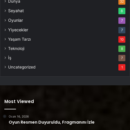
Dünya
32
Seyahat
8
Oyunlar
7
Yiyecekler
7
Yaşam Tarzı
10
Teknoloji
8
İş
7
Uncategorized
1
Most Viewed
Ocak 16, 2026
Oyun Resmen Duyuruldu, Fragmanını İzle