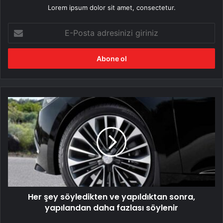
Lorem ipsum dolor sit amet, consectetur.
E-
Posta
adresinizi
giriniz
Her
şey
söyledikten
ve
yapıldıktan
sonra,
yapılandan
daha
fazlası
Her şey söyledikten ve yapıldıktan sonra,
söylenir
yapılandan daha fazlası söylenir