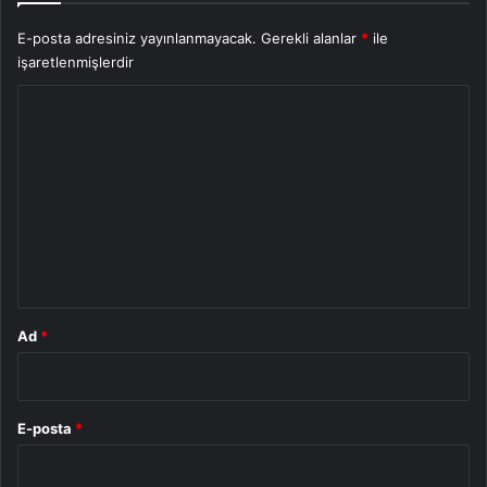
E-posta adresiniz yayınlanmayacak.
Gerekli alanlar
*
ile
işaretlenmişlerdir
Y
o
r
u
m
*
Ad
*
E-posta
*