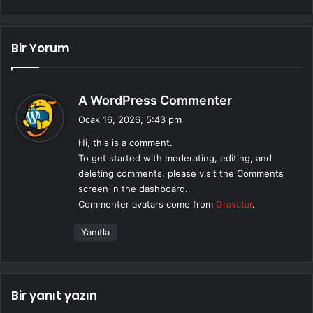
Bir Yorum
d
A WordPress Commenter
e
Ocak 16, 2026, 5:43 pm
d
Hi, this is a comment.
i
To get started with moderating, editing, and
k
deleting comments, please visit the Comments
i
screen in the dashboard.
:
Commenter avatars come from
Gravatar
.
Yanıtla
Bir yanıt yazın